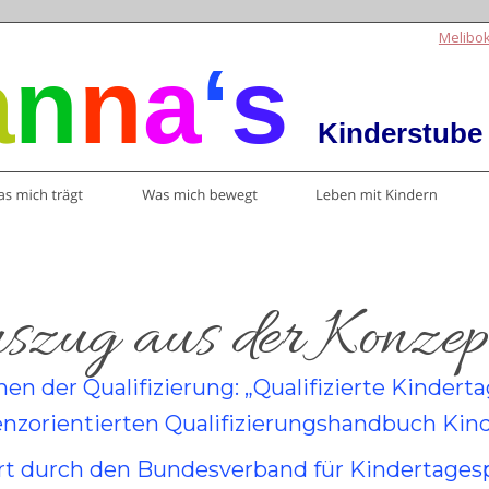
Melibo
a
n
n
a
‘
s 
Kinderstube
zug aus der Konzep
en der Qualifizierung: „Qualifizierte Kinder
orientierten Qualifizierungshandbuch Kinde
ert durch den Bundesverband für Kindertagesp