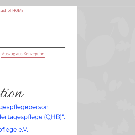
kushof HOME
tion
tagespflegeperson
rtagespflege (QHB)“. 
flege e.V.