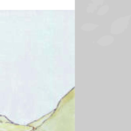
„padagogischer Ansatz“ 