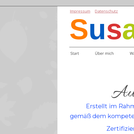
Impressum
Datenschutz
S
u
s
Aus
Erstellt im Rahm
gemäß dem kompetenz
Zertifizi