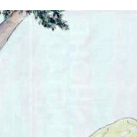
„Bild vom Kind“ und 